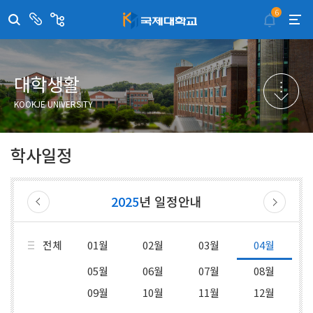
6
센
관
터/
련
부
사
취·창업지원센터
이메일무단수집거부
국제대학교 입학안내
무선인터넷이용안내
서
이
트
학술정보원
포탈사이트
학생생활관
증명발급사이트
대학생활
국제교류센터
국제무인항공
산학협력단
KOOKJE UNIVERSITY
평생교육원
교수학습지원센터
학사일정
2025
년 일정안내
전체
01월
02월
03월
04월
05월
06월
07월
08월
09월
10월
11월
12월