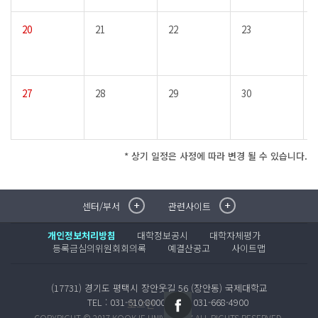
20
21
22
23
27
28
29
30
* 상기 일정은 사정에 따라 변경 될 수 있습니다.
센터/부서
관련사이트
취·창업지원센터
이메일무단수집거부
국제대학교 입학안내
무선인터넷이용안내
개인정보처리방침
대학정보공시
대학자체평가
학술정보원
포탈사이트
등록금심의위원회회의록
예결산공고
사이트맵
학생생활관
증명발급사이트
국제교류센터
국제무인항공
(17731) 경기도 평택시 장안웃길 56 (장안동) 국제대학교
산학협력단
TEL : 031-610-8000
FAX : 031-668-4900
로그인
평생교육원
COPYRIGHT © 2017 KOOKJE UNIVERSITY ALL RIGHTS RESERVED.