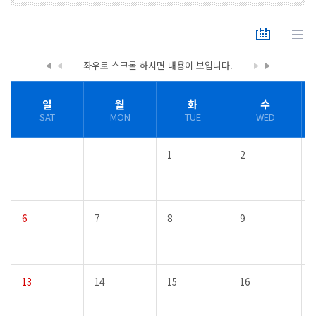
좌우로 스크롤 하시면
내용이 보입니다.
일
월
화
수
SAT
MON
TUE
WED
1
2
6
7
8
9
13
14
15
16