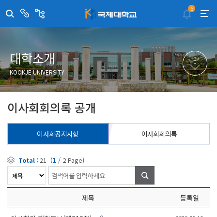
6
센
관
터/
련
부
사
취·창업지원센터
이메일무단수집거부
국제대학교 입학안내
무선인터넷이용안내
서
이
트
학술정보원
포탈사이트
학생생활관
증명발급사이트
대학소개
국제교류센터
국제무인항공
산학협력단
KOOKJE UNIVERSITY
평생교육원
교수학습지원센터
이사회회의록 공개
이사회공지사항
이사회회의록
(
1
/
2
Page)
Total :
21
검
색
제목
등록일