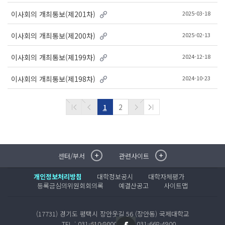
2025-03-18
이사회의 개최통보(제201차)
2025-02-13
이사회의 개최통보(제200차)
2024-12-18
이사회의 개최통보(제199차)
2024-10-23
이사회의 개최통보(제198차)
1
2
센터/부서
관련사이트
취·창업지원센터
이메일무단수집거부
국제대학교 입학안내
무선인터넷이용안내
개인정보처리방침
대학정보공시
대학자체평가
학술정보원
포탈사이트
등록금심의위원회회의록
예결산공고
사이트맵
학생생활관
증명발급사이트
국제교류센터
국제무인항공
(17731) 경기도 평택시 장안웃길 56 (장안동) 국제대학교
산학협력단
TEL : 031-610-8000
FAX : 031-668-4900
로그인