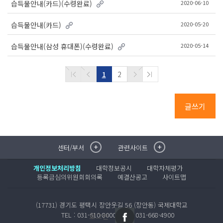
2020-06-10
습득물안내(카드)(수령완료)
2020-05-20
습득물안내(카드)
2020-05-14
습득물안내(삼성 휴대폰)(수령완료)
1
2
글쓰기
센터/부서
관련사이트
취·창업지원센터
이메일무단수집거부
국제대학교 입학안내
무선인터넷이용안내
개인정보처리방침
대학정보공시
대학자체평가
학술정보원
포탈사이트
등록금심의위원회회의록
예결산공고
사이트맵
학생생활관
증명발급사이트
국제교류센터
국제무인항공
(17731) 경기도 평택시 장안웃길 56 (장안동) 국제대학교
산학협력단
TEL : 031-610-8000
FAX : 031-668-4900
로그인
평생교육원