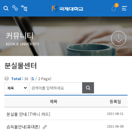
6
센
관
터/
련
부
사
취·창업지원센터
이메일무단수집거부
국제대학교 입학안내
무선인터넷이용안내
서
이
트
학술정보원
포탈사이트
학생생활관
증명발급사이트
커뮤니티
국제교류센터
국제무인항공
산학협력단
KOOKJE UNIVERSITY
평생교육원
교수학습지원센터
분실물센터
(
1
/
2
Page)
Total :
30
검
색
제목
등록일
2021-08-31
분실물 안내 [T머니 카드]
2021-06-08
습득물안내(휴대폰)