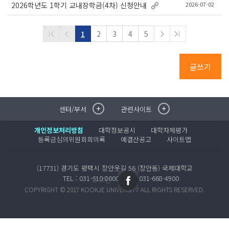
2026-07-02
2026학년도 1학기 교내장학금(4차) 신청안내
1
2
3
4
5
글쓰기
센터/부서
관련사이트
취·창업지원센터
이메일무단수집거부
국제대학교 입학안내
무선인터넷이용안내
개인정보처리방침
대학정보공시
대학자체평가
학술정보원
포탈사이트
등록금심의위원회회의록
예결산공고
사이트맵
학생생활관
증명발급사이트
국제교류센터
국제무인항공
(17731) 경기도 평택시 장안웃길 56 (장안동) 국제대학교
산학협력단
TEL : 031-610-8000
FAX : 031-668-4900
로그인
평생교육원
COPYRIGHT © 2017 KOOKJE UNIVERSITY ALL RIGHTS RESERVED.
교수학습지원센터