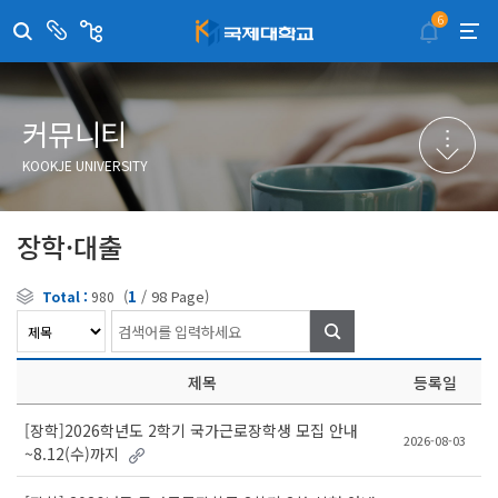
6
센
관
터/
련
부
사
취·창업지원센터
이메일무단수집거부
국제대학교 입학안내
무선인터넷이용안내
서
이
트
학술정보원
포탈사이트
학생생활관
증명발급사이트
커뮤니티
국제교류센터
국제무인항공
산학협력단
KOOKJE UNIVERSITY
평생교육원
교수학습지원센터
장학·대출
(
1
/
98
Page)
Total :
980
검
색
제목
등록일
[장학]2026학년도 2학기 국가근로장학생 모집 안내
2026-08-03
~8.12(수)까지