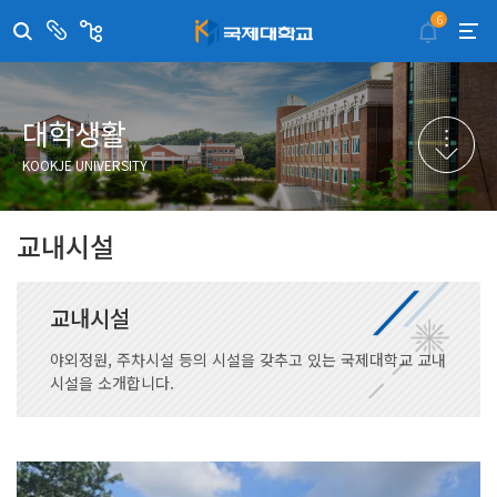
6
센
관
터/
련
부
사
취·창업지원센터
이메일무단수집거부
국제대학교 입학안내
무선인터넷이용안내
서
이
트
학술정보원
포탈사이트
학생생활관
증명발급사이트
대학생활
국제교류센터
국제무인항공
산학협력단
KOOKJE UNIVERSITY
평생교육원
교수학습지원센터
교내시설
교내시설
야외정원, 주차시설 등의 시설을 갖추고 있는 국제대학교 교내
시설을 소개합니다.