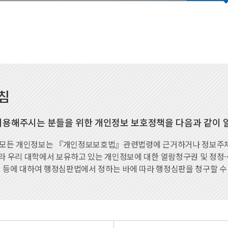
등록금심의위원회
증명발급안내
시설안내
예결산공고
창조관
기부금 공개
국제관
이사회회의록 공개
충효관
대학자체평가
기숙사
대학평의원회
침
국제컨벤션센터
업무추진비 공개
교내시설
용해주시는 분들을 위한 개인정보 보호정책을 다음과 같이 
모든 개인정보는 『개인정보보호법』관련법령에 근거하거나 정보주체의
 우리 대학에서 보유하고 있는 개인정보에 대한 열람청구권 및 정정
 등에 대하여 행정심판법에서 정하는 바에 따라 행정심판을 청구할 수