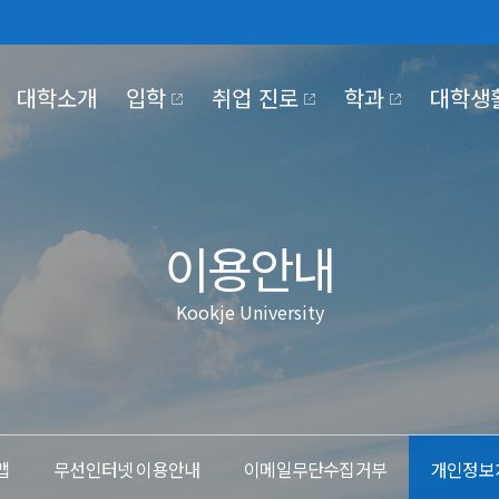
대학소개
입학
취업 진로
학과
대학생
030
NTER
KJE UNIVERSITY
PUS LIFE
OKJE COMMUNITY
KOOKJE VISION 2025
이용안내
Kookje University
대학기관
학사일정
홍보동영상
장학·대출
정보공개
교육만족도조사
국제저널
국제장터
조직도
정보공개제도안내
#MeToo제보
코로나19 대응
대학본부
비공개대상정보 세
부속/부설기관
정보목록
 2030
전략 영역 별 핵심 전략 및
이행과제
산학협력단
사전정보공개
맵
무선인터넷 이용안내
이메일무단수집거부
개인정보
대학정보공시