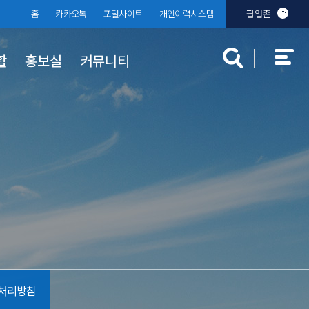
홈
카카오톡
포털사이트
개인이력시스템
팝업존
활
홍보실
커뮤니티
대학규정
장학 · 학자금 대출
대학발전기금
분실물센터
찾아오시는
학생상담센
입찰공고
규정공지
국가장학금
 안내
부기준
대학규정
학자금 대출
교내장학금
교외장학금
처리방침
근로장학금