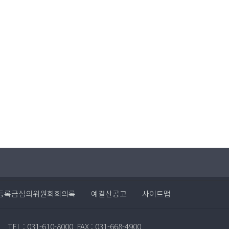
등록금심의위원회회의록
예결산공고
사이트맵
TEL : 031-610-8000
FAX : 031-668-4900