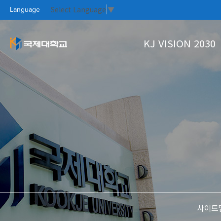
Select Language
▼
Language
KJ VISION 2030
KJ VISION 2
대학소개
대학생활
홍보실
커뮤니티
PR CE
KOO
CAM
KO
대학개요
학사정보
Focus On
국제대새소식
총장인사말
학생상담
자료실
열린총장실
수강신청
설립이념과 학훈
학사안내
KJ VISION
대학연혁
사이트
UI