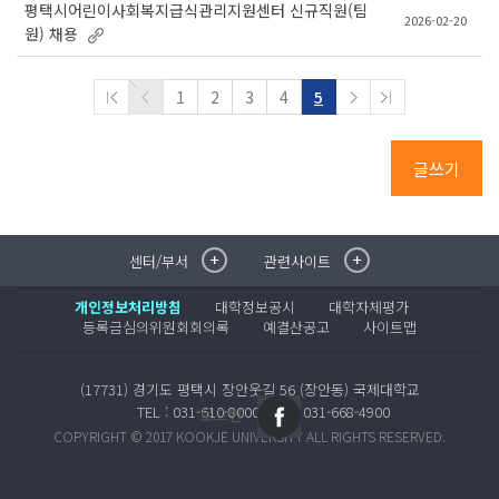
평택시어린이사회복지급식관리지원센터 신규직원(팀
2026-02-20
원) 채용
1
2
3
4
5
글쓰기
센터/부서
관련사이트
취·창업지원센터
이메일무단수집거부
국제대학교 입학안내
무선인터넷이용안내
개인정보처리방침
대학정보공시
대학자체평가
학술정보원
포탈사이트
등록금심의위원회회의록
예결산공고
사이트맵
학생생활관
증명발급사이트
국제교류센터
국제무인항공
(17731) 경기도 평택시 장안웃길 56 (장안동) 국제대학교
산학협력단
TEL : 031-610-8000
FAX : 031-668-4900
로그인
평생교육원
COPYRIGHT © 2017 KOOKJE UNIVERSITY ALL RIGHTS RESERVED.
교수학습지원센터