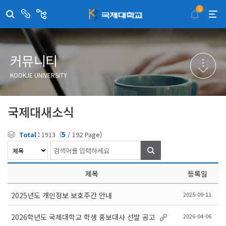
6
센
관
터/
련
부
사
취·창업지원센터
이메일무단수집거부
국제대학교 입학안내
무선인터넷이용안내
서
이
트
학술정보원
포탈사이트
학생생활관
증명발급사이트
커뮤니티
국제교류센터
국제무인항공
산학협력단
KOOKJE UNIVERSITY
평생교육원
교수학습지원센터
국제대새소식
(
5
/
192
Page)
Total :
1913
검
색
제목
등록일
2025-09-11
2025년도 개인정보 보호주간 안내
2026-04-06
2026학년도 국제대학교 학생 홍보대사 선발 공고