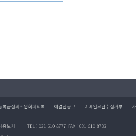
등록금심의위원회회의록
예결산공고
이메일무단수집거부
사
 입시홍보처
TEL : 031-610-8777
FAX : 031-610-8703