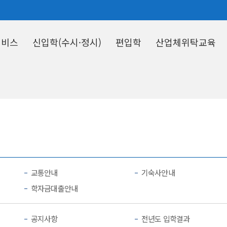
서비스
신입학(수시·정시)
편입학
산업체위탁교육
수험생
지원자
교통안내
기숙사안내
학자금대출안내
공지사항
전년도 입학결과