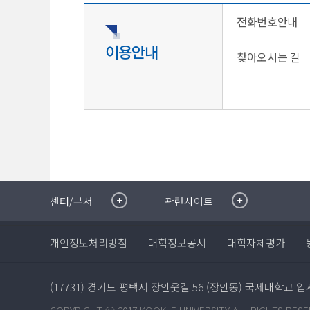
전화번호안내
이용안내
찾아오시는 길
취·창업지원센터
이메일무단수집거부
센터/부서
관련사이트
국제대학교 입학안내
무선인터넷이용안내
학술정보원
포탈사이트
개인정보처리방침
대학정보공시
대학자체평가
학생생활관
증명발급사이트
국제교류센터
국제무인항공
산학협력단
(17731) 경기도 평택시 장안웃길 56 (장안동) 국제대학교
평생교육원
교수학습지원센터