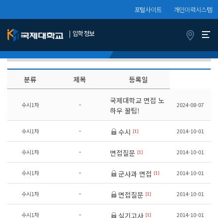
포털사이트
개인이력시스템
입학정보
Q&A
정보서비스
수험생
분류
제목
등록일
국제대학교 면접 노
-
수시1차
2024-08-07
하우 꿀팁!
-
수시1차
2014-10-01
수시
[1]
-
수시1차
2014-10-01
면접질문
[1]
-
수시1차
2014-10-01
군사과 면접
[1]
-
수시1차
2014-10-01
면접질문
[1]
-
수시1차
2014-10-01
실기고사
[1]