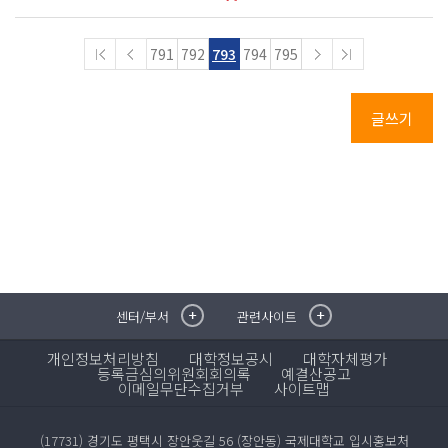
791
792
793
794
795
글쓰기
센터/부서
관련사이트
취·창업지원센터
이메일무단수집거부
국제대학교 입학안내
무선인터넷이용안내
개인정보처리방침
대학정보공시
대학자체평가
학술정보원
포탈사이트
등록금심의위원회회의록
예결산공고
이메일무단수집거부
학생생활관
증명발급사이트
사이트맵
국제교류센터
국제무인항공
산학협력단
(17731) 경기도 평택시 장안웃길 56 (장안동) 국제대학교 입시홍보처