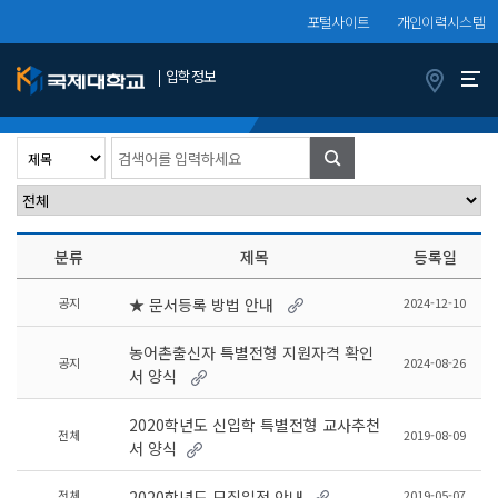
포털사이트
개인이력시스템
입학정보
공지사항
정보서비스
수험생
(
9
/
17
Page)
Total :
250
검
색
분류
제목
등록일
공지
2024-12-10
★ 문서등록 방법 안내
농어촌출신자 특별전형 지원자격 확인
공지
2024-08-26
서 양식
2020학년도 신입학 특별전형 교사추천
전체
2019-08-09
서 양식
전체
2019-05-07
2020학년도 모집일정 안내