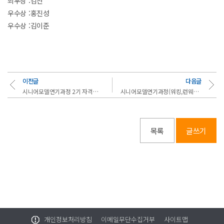
최우상 :김찬
우수상 :홍진성
우수상 :김이준
이전글
다음글
시니어모델연기과정 2기 자격증클래스,3기 런웨이클래스,4기워킹클래스 개강
시니어모델연기과정(워킹,런웨이클래스.자격증)개강식
목록
글쓰기
개인정보처리방침
이메일무단수집거부
사이트맵