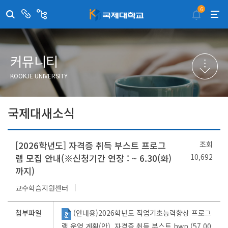
6
센
관
터/
련
부
사
취·창업지원센터
이메일무단수집거부
국제대학교 입학안내
무선인터넷이용안내
서
이
트
학술정보원
포탈사이트
학생생활관
증명발급사이트
커뮤니티
국제교류센터
국제무인항공
산학협력단
KOOKJE UNIVERSITY
평생교육원
교수학습지원센터
국제대새소식
[2026학년도] 자격증 취득 부스트 프로그
조회
램 모집 안내(※신청기간 연장 : ~ 6.30(화)
10,692
까지)
교수학습지원센터
첨부파일
(안내용)2026학년도 직업기초능력향상 프로그
램 운영 계획(안)_자격증 취득 부스트.hwp (57.00