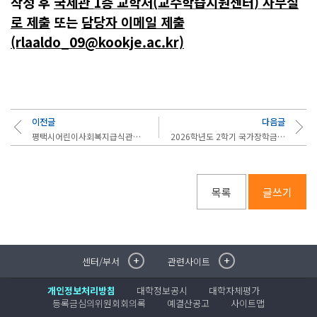
작성 후
국제관
1
층 교학처
(
교수학습지원센터
)
사무실
로 제출
또는
담당자 이메일 제출
(rlaaldo_09@kookje.ac.kr)
이전글
다음글
평택시어린이사회복지급식관리지원센터 신규직원(팀원) 및 대체인력(팀원) 채용(4차 재공..
2026학년도 2학기 국가장학금 1차 신청 안내(~6/22까지)
목록
글쓰기
센터/부서
관련사이트
취·창업지원센터
이메일무단수집거부
국제대학교 입학안내
무선인터넷이용안내
개인정보처리방침
대학정보공시
대학자체평가
학술정보원
포탈사이트
등록금심의위원회회의록
예결산공고
사이트맵
학생생활관
증명발급사이트