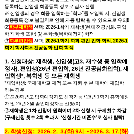
등록하는 신입생 최종등록 정보로 심사 진행
※ 신입생의 경우 최종 입학하는 "학과"를 오입력 시, 신입생
최종등록 정보 불일치로 인해 자동 탈락 될 수 있으므로 유의!!
②
학부재학생
선택:
2026-1학기 재학생
(현재 전공심화, 편입
학 재학생 포함)
및 복학생(복학예정자)
학적
③
학부편입생
선택:
2026-1학기
학과 편입 입학 학적
, 2026-1
학기 학사학위전공심화 입학 학적
1. 신청대상: 재학생, 신입생(고3, 재수생 등 입학예
정자), 편입생(26년 편입학, 26년 전공심화입학), 재
입학생*, 복학생 등 모든 재학생
*재입학생: 국제대학교 제적 또는 자퇴 후 본 대학에 재입학
하는 경우
①2026학년도 입학예정자도 신청가능 / 26년 1학기 휴학예정
자 및 26년 2월 졸업예정자는 신청(X)
②
재학생은 1차 신청이 원칙이며 2차 신청 시 구제횟수 차감
(구제신청 횟수 2회 초과 시 ‘신청기간 미준수’로 심사 탈락)
2. 학생신청
:
2026. 2. 3.(화) 9시 ~ 2026. 3. 17.(화)