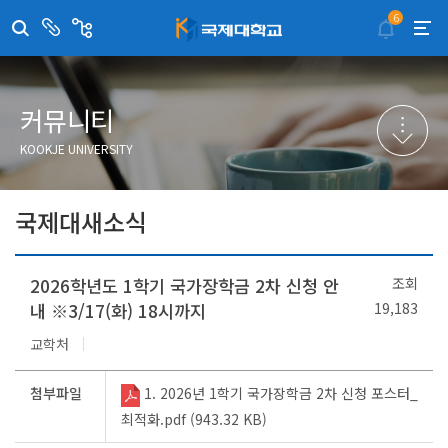
6
센
관
터/
련
부
사
취·창업지원센터
이메일무단수집거부
국제대학교 입학안내
무선인터넷이용안내
서
이
트
학술정보원
포탈사이트
학생생활관
증명발급사이트
커뮤니티
국제교류센터
국제무인항공
산학협력단
KOOKJE UNIVERSITY
평생교육원
교수학습지원센터
국제대새소식
2026학년도 1학기 국가장학금 2차 신청 안
조회
내 ※3/17(화) 18시까지
19,183
교학처
첨부파일
1. 2026년 1학기 국가장학금 2차 신청 포스터_
최적화.pdf (943.32 KB)