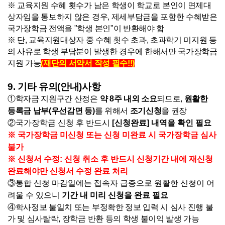
※ 교육지원 수혜 횟수가 남은 학생이 학교로 본인이 면제대
상자임을 통보하지 않은 경우,
제세부담금을 포함한 수혜받은
국가장학금 전액을 "학생 본인
"이 반환해야 함
※ 단, 교육지원대상자 중 수혜 횟수 초과, 초과학기 미지원 등
의 사유로 학생 부담분이 발생한 경우에 한해서만 국가장학금
지원 가능
(재단의 서약서 작성 필수!!)
9. 기타 유의(안내)사항
①
학자금 지원구간 산정은
약 8주 내외 소요
되므로,
원활한
등록금 납부(우선감면 등)
를 위해서
조기신청
을 권장
②국가장학금 신청 후 반드시
[신청완료] 내역
을 확인 필요
※ 국가장학금 미신청 또는 신청 미완료 시 국가장학금 심사
불가
※ 신청서 수정: 신청 취소 후 반드시 신청기간 내에 재신청
완료해야만 신청서 수정 완료 처리
③통합 신청 마감일에는 접속자 급증으로 원활한 신청이 어
려울 수 있으니
기간 내 미리 신청을 완료 필요
④학사정보 불일치 또는 부정확한 정보 입력 시 심사 진행 불
가 및 심사탈락, 장학금 반환 등의 학생 불이익 발생 가능