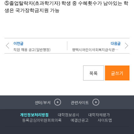
⑤졸업탈락자(초과학기자) 학생 중 수혜횟수가 남아있는 학
생은 국가장학금지원 가능
이전글
다음글
직원 채용 공고(일반행정)
평택시어린이사회복지급식관리지원센터 신규직원(팀원) 채용
목록
글쓰기
센터/부서
관련사이트
취·창업지원센터
이메일무단수집거부
국제대학교 입학안내
무선인터넷이용안내
개인정보처리방침
대학정보공시
대학자체평가
학술정보원
포탈사이트
등록금심의위원회회의록
예결산공고
사이트맵
학생생활관
증명발급사이트
국제교류센터
국제무인항공