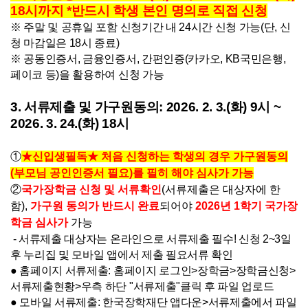
18시
까지 *반드시 학생 본인 명의로 직접 신청
※ 주말 및 공휴일 포함 신청기간 내 24시간 신청 가능(단, 신
청 마감일은 18시 종료)
※ 공동인증서, 금융인증서, 간편인증(카카오, KB국민은행,
페이코 등)을 활용하여 신청 가능
3. 서류제출 및 가구원동의:
2026. 2. 3.(화) 9시 ~
2026. 3. 24.(화) 18시
①
★신입생필독★ 처음 신청하는 학생의 경우 가구원동의
(부모님 공인인증서 필요)를 필히 해야 심사가 가능
②
국가장학금 신청 및 서류확인
(서류제출은 대상자에 한
함),
가구원 동의가 반드시 완료
되어야
2026년 1학기 국가장
학금 심사가
가능
- 서류제출 대상자는 온라인으로 서류제출 필수! 신청 2~3일
후 누리집 및 모바일 앱에서 제출 필요서류 확인
●
홈페이지 서류제출: 홈페이지 로그인>장학금>장학금신청>
서류제출현황>우측 하단 "서류제출"클릭 후 파일 업로드
●
모바일 서류제출: 한국장학재단 앱다운>서류제출에서 파일