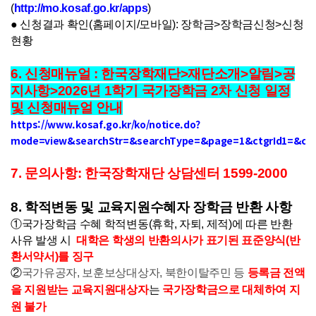
(
http://mo.kosaf.go.kr/apps
)
●
신청결과 확인(홈페이지/모바일): 장학금>장학금신청>신청
현황
6. 신청매뉴얼 : 한국장학재단>재단소개>알림>공
지사항>2026년 1학기 국가장학금 2차 신청 일정
및 신청매뉴얼 안내
https://www.kosaf.go.kr/ko/notice.do?
mode=view&searchStr=&searchType=&page=1&ctgrId1=&ctg
7. 문의사항:
한국장학재단 상담센터 1599-2000
8. 학적변동 및 교육지원수혜자 장학금 반환 사항
①국가장학금 수혜 학적변동(휴학, 자퇴, 제적)에 따른 반환
사유 발생 시
대학은 학생의 반환의사가 표기된 표준양식(반
환서약서)를 징구
②
국가유공자, 보훈보상대상자, 북한이탈주민 등
등록금 전액
을 지원받는 교육지원대상자
는
국가장학금으로 대체하여 지
원 불가