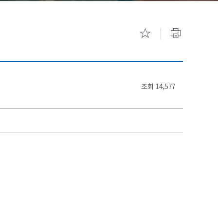
기숙사 안내
캠퍼스 투
조회
14,577