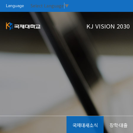
Select Language
▼
Language
KJ VISION 2030
KJ VISION 2
대학소개
대학생활
홍보실
커뮤니티
PR CE
KOO
CAM
KO
대학개요
학사정보
Focus On
국제대새소식
총장인사말
학생상담
자료실
열린총장실
수강신청
설립이념과 학훈
학사안내
KJ VISION
대학연혁
국제대새소식
장학·대출
UI