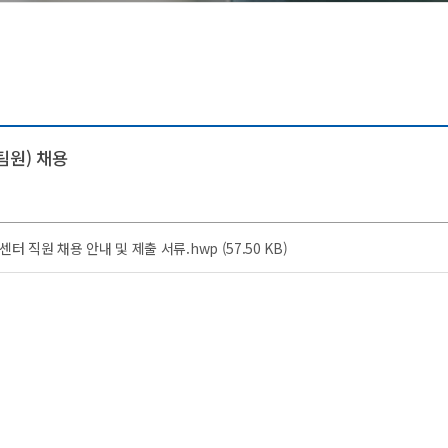
등록금심의위원회
증명발급안내
시설안내
예결산공고
창조관
기부금 공개
국제관
이사회회의록 공개
충효관
대학자체평가
기숙사
원) 채용
대학평의원회
국제컨벤션센터
업무추진비 공개
교내시설
원 채용 안내 및 제출 서류.hwp (57.50 KB)