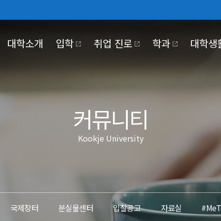
대학소개
입학
취업 진로
학과
대학생
030
NTER
KJE UNIVERSITY
PUS LIFE
OKJE COMMUNITY
KOOKJE VISION 2025
커뮤니티
Kookje University
대학기관
학사일정
홍보동영상
장학·대출
정보공개
교육만족도조사
국제저널
국제장터
조직도
정보공개제도안내
#MeToo제보
코로나19 대응
대학본부
비공개대상정보 세
부속/부설기관
정보목록
 2030
전략 영역 별 핵심 전략 및
이행과제
산학협력단
사전정보공개
국제장터
분실물센터
입찰공고
자료실
#Me
대학정보공시