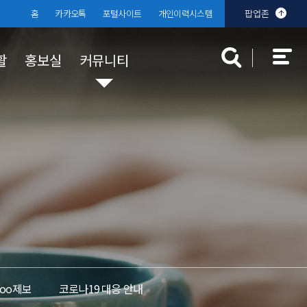
홈
카카오톡
포털사이트
개인이력시스템
팝업존
활
홍보실
커뮤니티
대학규정
장학 · 학자금 대출
대학발전기금
분실물센터
찾아오시는
학생상담센
입찰공고
규정공지
국가장학금
 안내
부기준
대학규정
학자금 대출
교내장학금
교외장학금
Too제보
코로나19 대응 안내
근로장학금