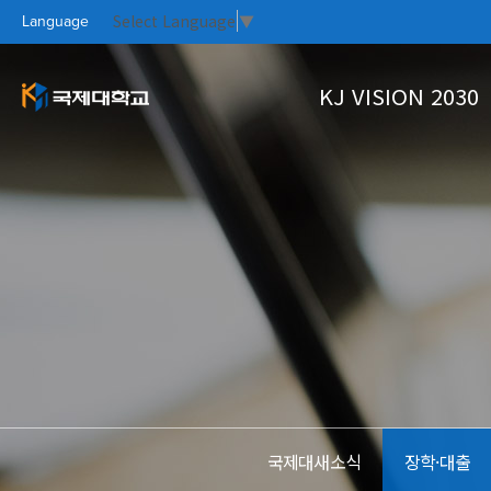
Select Language
▼
Language
KJ VISION 2030
KJ VISION 2
대학소개
대학생활
홍보실
커뮤니티
PR CE
KOO
CAM
KO
대학개요
학사정보
Focus On
국제대새소식
총장인사말
학생상담
자료실
열린총장실
수강신청
설립이념과 학훈
학사안내
KJ VISION
대학연혁
국제대새소식
장학·대출
UI