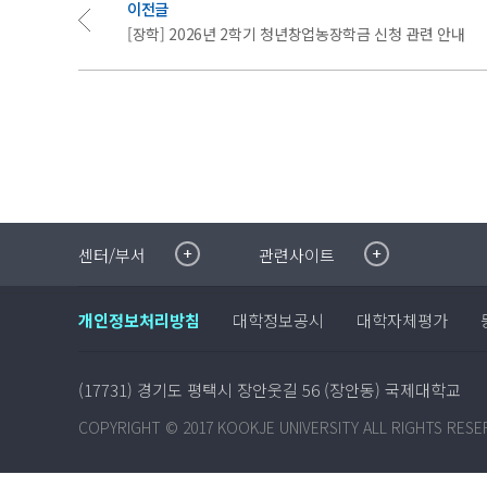
이전글
[장학] 2026년 2학기 청년창업농장학금 신청 관련 안내
취·창업지원센터
이메일무단수집거부
센터/부서
관련사이트
국제대학교 입학안내
무선인터넷이용안내
학술정보원
포탈사이트
개인정보처리방침
대학정보공시
대학자체평가
학생생활관
증명발급사이트
국제교류센터
국제무인항공
산학협력단
(17731) 경기도 평택시 장안웃길 56 (장안동) 국제대학교
평생교육원
교수학습지원센터
COPYRIGHT © 2017 KOOKJE UNIVERSITY ALL RIGHTS RESE