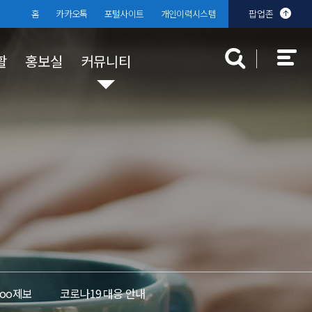
홈
카카오톡
포털사이트
개인이력시스템
팝업존
활
홍보실
커뮤니티
대학규정
장학 · 학자금 대출
대학발전기금
분실물센터
찾아오시는
학생상담센
입찰공고
규정공지
국가장학금
 안내
부기준
대학규정
학자금 대출
교내장학금
교외장학금
Too제보
코로나19 대응 안내
근로장학금