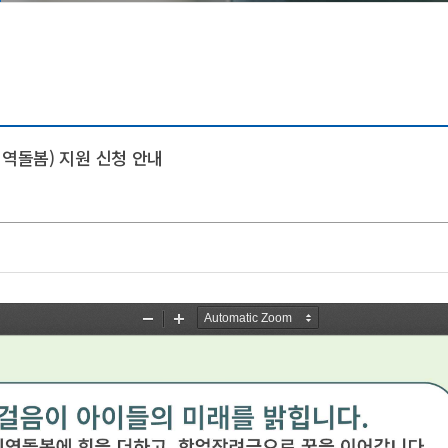
등록금심의위원회
증명발급안내
시설안내
예결산공고
창조관
기부금 공개
국제관
이사회회의록 공개
충효관
대학자체평가
기숙사
지역돌봄) 지원 신청 안내
대학평의원회
국제컨벤션센터
업무추진비 공개
교내시설