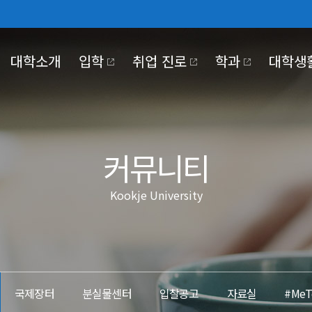
대학소개
입학
취업 진로
학과
대학생
030
NTER
KJE UNIVERSITY
PUS LIFE
OKJE COMMUNITY
KOOKJE VISION 2025
커뮤니티
Kookje University
대학기관
학사일정
홍보동영상
장학·대출
정보공개
교육만족도조사
국제저널
국제장터
조직도
정보공개제도안내
#MeToo제보
코로나19 대응
대학본부
비공개대상정보 세
부속/부설기관
정보목록
 2030
전략 영역 별 핵심 전략 및
이행과제
산학협력단
사전정보공개
국제장터
분실물센터
입찰공고
자료실
#Me
대학정보공시