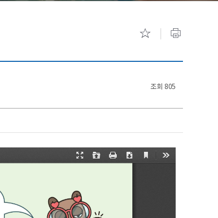
기숙사 안내
캠퍼스 투
조회
805