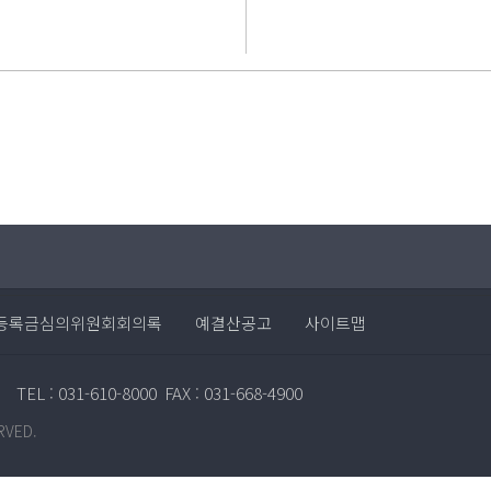
등록금심의위원회회의록
예결산공고
사이트맵
TEL : 031-610-8000
FAX : 031-668-4900
RVED.