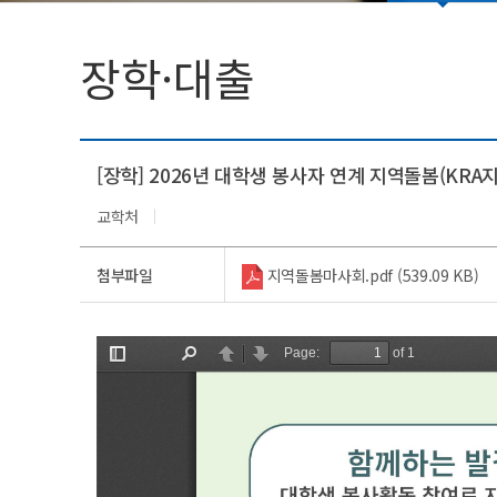
법인임원명단
학생활동
장학·대출
총학생회(대의원회)
동아리(연구회)
[장학] 2026년 대학생 봉사자 연계 지역돌봄(KRA
교학처
첨부파일
지역돌봄마사회.pdf (539.09 KB)