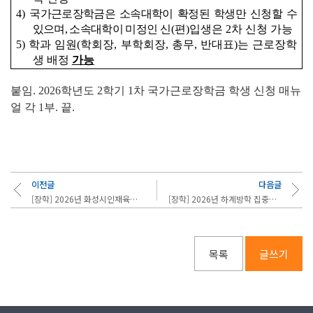
4)
국가근로장학금은 소속대학이 확정된 학생만 신청할 수
있으며
,
소속대학이 미정인
신
(
편
)
입생은
2
차 신청 가능
5) 학과 임원(학회장, 부학회장, 총무, 반대표)는 근로장학
생 배정
가능
붙임. 2026학년도 2학기 1차 국가근로장학금 학생 신청 매뉴
얼 각 1부. 끝.
이전글
다음글
[장학] 2026년 화성시인재육성재단「해외유학 장학금」안내
[장학] 2026년 하계방학 집중근로 프로그램 희망근로지 학생 신청 안내(5.29금)까지
목록
글쓰기