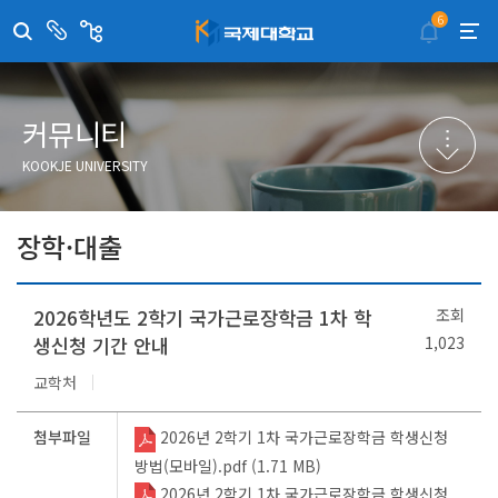
6
센
관
터/
련
부
사
취·창업지원센터
이메일무단수집거부
국제대학교 입학안내
무선인터넷이용안내
서
이
트
학술정보원
포탈사이트
학생생활관
증명발급사이트
커뮤니티
국제교류센터
국제무인항공
산학협력단
KOOKJE UNIVERSITY
평생교육원
교수학습지원센터
장학·대출
2026학년도 2학기 국가근로장학금 1차 학
조회
생신청 기간 안내
1,023
교학처
첨부파일
2026년 2학기 1차 국가근로장학금 학생신청
방법(모바일).pdf (1.71 MB)
2026년 2학기 1차 국가근로장학금 학생신청