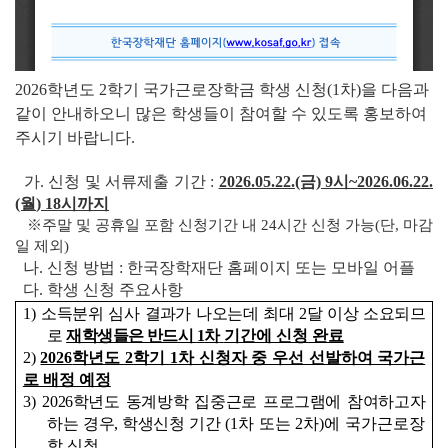
2026
학년도 2
학기 국가근로장학금 학생 신청
(1
차
)
을 다음과
같이 안내하오니 많은 학생들이 참여할 수 있도록 홍보하여
주시기 바랍니다
.
가
.
신청 및 서류제출 기간
:
2026.05.22.(금) 9시~
2026.06.22.
(월
) 18
시까지
※
주말 및 공휴일 포함 신청기간 내
24
시간 신청 가능
(
단
,
마감
일 제외
)
나
.
신청 방법
:
한국장학재단 홈페이
지 또는
모바일 어플
다
.
학생 신청 주요사항
1)
소득분위 심사 결과가 나오는데 최대
2
달 이상 소요되므
로
재학생들은 반드시
1
차
기간에 신청 완료
2)
2026
학년도 2
학기
1
차 신청자 중 우선 선발하여 국가근
로 배정 예정
3)
2026
학년도 동계방학 집중근로 프로그램에 참여하고자
하는 경우
,
학생신청 기간
(1
차 또는
2
차
)
에 국가근로장
학 신청