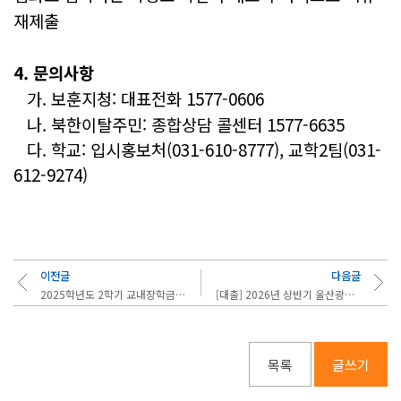
재제출
4. 문의사항
가.
보훈지청: 대표전화 1577-0606
나. 북한이탈주민: 종합상담 콜센터
1577-6635
다. 학교: 입시홍보처(031-610-8777), 교학2팀(031-
612-9274)
이전글
다음글
2025학년도 2학기 교내장학금(4차) 신청안내
[대출] 2026년 상반기 울산광역시 대학생 학자금대출 이자지원 사업 안내
목록
글쓰기