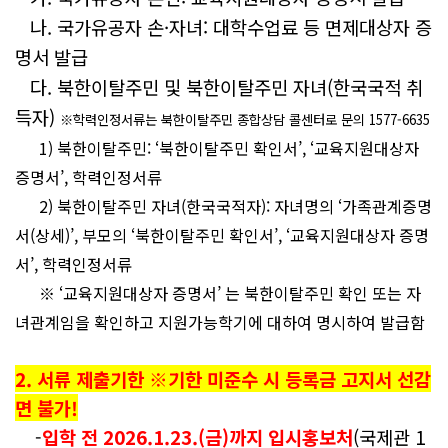
나.
국가유공자 손·
자녀: 대학수업료 등 면제대상자 증
명서 발급
다. 북한이탈주민 및 북한이탈주민 자녀(한국국적 취
득자)
※학력인정서류는
북한이탈주민 종합상담 콜센터로 문의
1577-6635
1) 북한이탈주민:
‘북한이탈주민 확인서’,
‘교육지원대상자
증명서’,
학력인정서류
2) 북한이탈주민 자녀(한국국적자): 자녀명의
‘가족관계증명
서(상세)’,
부모의 ‘북한이탈주민 확인서’,
‘교육지원대상자 증명
서’,
학력인정서류
※ ‘교육지원대상자 증명서’ 는 북한이탈주민 확인 또는 자
녀관계임을 확인하고 지원가능학기에 대하여 명시하여 발급함
2. 서류 제출기한 ※기한 미준수 시 등록금 고지서 선감
면 불가!
-
입학 전 2026.1.23.(금)까지
입시홍보처
(국제관 1