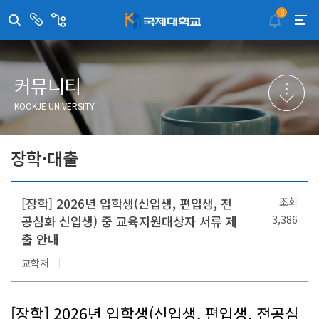
6
센
관
터/
련
부
사
취·창업지원센터
이메일무단수집거부
국제대학교 입학안내
무선인터넷이용안내
서
이
트
학술정보원
포탈사이트
학생생활관
증명발급사이트
커뮤니티
국제교류센터
국제무인항공
산학협력단
KOOKJE UNIVERSITY
평생교육원
교수학습지원센터
장학·대출
[장학] 2026년 입학생(신입생, 편입생, 전
조회
공심화 신입생) 중 교육지원대상자 서류 제
3,386
출 안내
교학처
[장학] 2026년 입학생(신입생, 편입생, 전공심