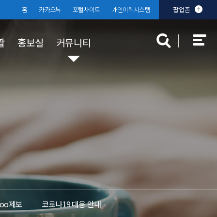
홈
카카오톡
포털사이트
개인이력시스템
팝업존
활
홍보실
커뮤니티
대학규정
장학 · 학자금 대출
대학발전기금
분실물센터
찾아오시는
학생상담센
입찰공고
규정공지
국가장학금
 안내
부기준
대학규정
학자금 대출
교내장학금
교외장학금
Too제보
코로나19 대응 안내
근로장학금