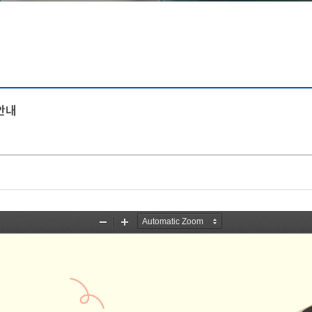
등록금심의위원회
증명발급안내
시설안내
예결산공고
창조관
기부금 공개
국제관
이사회회의록 공개
충효관
대학자체평가
기숙사
 안내
대학평의원회
국제컨벤션센터
업무추진비 공개
교내시설