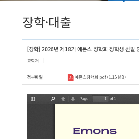
법인임원명단
학생활동
장학·대출
총학생회(대의원회)
동아리(연구회)
[장학] 2026년 제18기 에몬스 장학회 장학생 선발
교학처
첨부파일
에몬스장학회.pdf (1.15 MB)