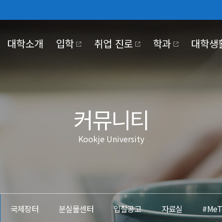
대학소개
입학
취업 진로
학과
대학생
030
NTER
KJE UNIVERSITY
PUS LIFE
OKJE COMMUNITY
KOOKJE VISION 2025
커뮤니티
Kookje University
대학기관
학사일정
홍보동영상
장학·대출
정보공개
교육만족도조사
국제저널
국제장터
조직도
정보공개제도안내
#MeToo제보
코로나19 대응
대학본부
비공개대상정보 세
부속/부설기관
정보목록
 2030
전략 영역 별 핵심 전략 및
이행과제
산학협력단
사전정보공개
국제장터
분실물센터
입찰공고
자료실
#Me
대학정보공시