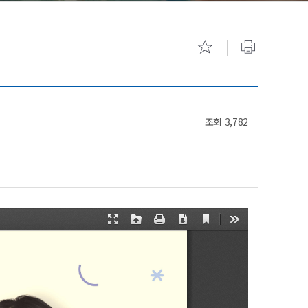
기숙사 안내
캠퍼스 투
조회
3,782