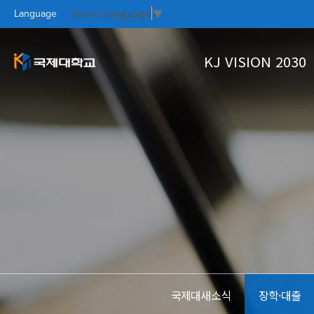
Select Language
▼
Language
KJ VISION 2030
KJ VISION 2
대학소개
대학생활
홍보실
커뮤니티
PR CE
KOO
CAM
KO
대학개요
학사정보
Focus On
국제대새소식
총장인사말
학생상담
자료실
열린총장실
수강신청
설립이념과 학훈
학사안내
KJ VISION
대학연혁
국제대새소식
장학·대출
UI