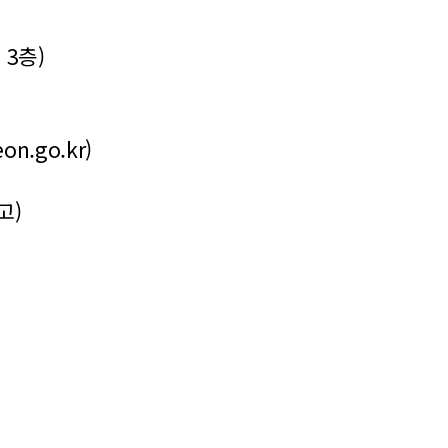
3층)
eon.go.kr
)
고)