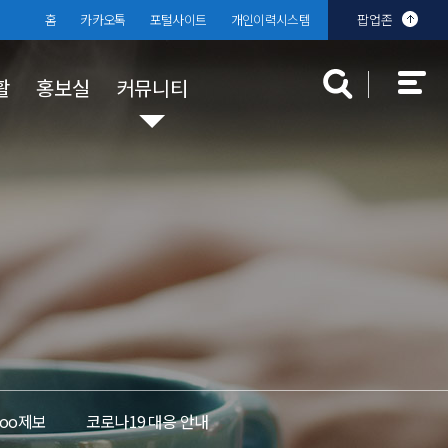
홈
카카오톡
포털사이트
개인이력시스템
팝업존
활
홍보실
커뮤니티
대학규정
장학 · 학자금 대출
대학발전기금
분실물센터
찾아오시는
학생상담센
입찰공고
규정공지
국가장학금
 안내
부기준
대학규정
학자금 대출
교내장학금
교외장학금
Too제보
코로나19 대응 안내
근로장학금