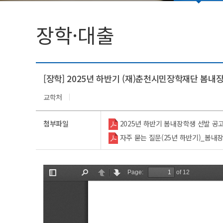
법인임원명단
학생활동
장학·대출
총학생회(대의원회)
동아리(연구회)
[장학] 2025년 하반기 (재)춘천시민장학재단 봄내
교학처
첨부파일
2025년 하반기 봄내장학생 선발 공고.pd
자주 묻는 질문(25년 하반기)_봄내장학금.