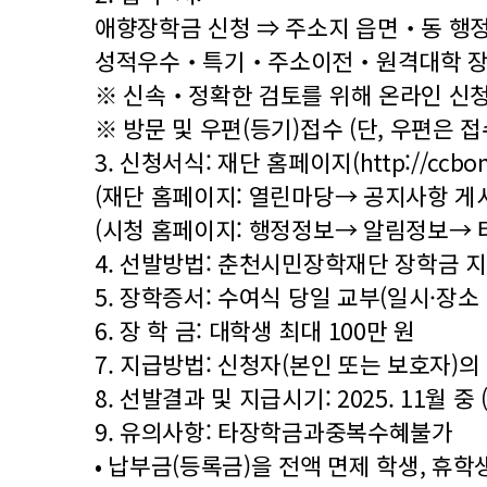
애향장학금 신청 ⇒ 주소지 읍면‧동 행
성적우수‧특기‧주소이전‧원격대학 장학금
※ 신속‧정확한 검토를 위해 온라인 신청 
※ 방문 및 우편(등기)접수 (단, 우편은
3. 신청서식: 재단 홈페이지(
http://ccbo
(재단 홈페이지: 열린마당→ 공지사항 게
(시청 홈페이지: 행정정보→ 알림정보→ 
4. 선발방법: 춘천시민장학재단 장학금 
5. 장학증서: 수여식 당일 교부(일시·장소
6. 장 학 금: 대학생 최대 100만 원
7. 지급방법: 신청자(본인 또는 보호자)
8. 선발결과 및 지급시기: 2025. 11월 
9. 유의사항: 타장학금과중복수혜불가
• 납부금(등록금)을 전액 면제 학생, 휴