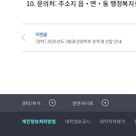
10. 문의처: 주소지 읍‧면‧동 행정복지
이전글
[장학] 2025년도 (재)광산장학회 장학생 선발 안내
취·창업지원센터
이메일무단수집거부
센터/부서
관련사이트
국제대학교 입학안내
무선인터넷이용안내
학술정보원
포탈사이트
개인정보처리방침
대학정보공시
대학자체평가
학생생활관
증명발급사이트
국제교류센터
국제무인항공