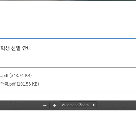
등록금심의위원회
증명발급안내
시설안내
예결산공고
창조관
기부금 공개
국제관
이사회회의록 공개
충효관
대학자체평가
기숙사
장학생 선발 안내
대학평의원회
국제컨벤션센터
업무추진비 공개
교내시설
f (348.74 KB)
pdf (101.55 KB)