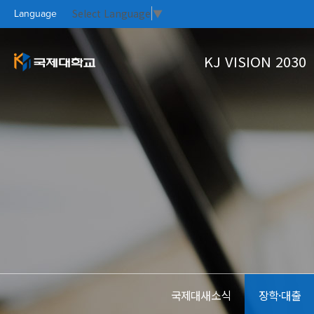
Select Language
▼
Language
KJ VISION 2030
KJ VISION 2
대학소개
대학생활
홍보실
커뮤니티
PR CE
KOO
CAM
KO
대학개요
학사정보
Focus On
국제대새소식
총장인사말
학생상담
자료실
열린총장실
수강신청
설립이념과 학훈
학사안내
KJ VISION
대학연혁
국제대새소식
장학·대출
UI