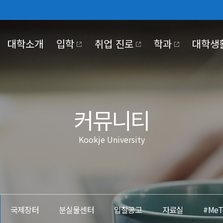
대학소개
입학
취업 진로
학과
대학생
030
NTER
KJE UNIVERSITY
PUS LIFE
OKJE COMMUNITY
KOOKJE VISION 2025
커뮤니티
Kookje University
대학기관
학사일정
홍보동영상
장학·대출
정보공개
교육만족도조사
국제저널
국제장터
조직도
정보공개제도안내
#MeToo제보
코로나19 대응
대학본부
비공개대상정보 세
부속/부설기관
정보목록
 2030
전략 영역 별 핵심 전략 및
이행과제
산학협력단
사전정보공개
국제장터
분실물센터
입찰공고
자료실
#Me
대학정보공시