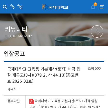
6
센
관
터/
련
부
사
취·창업지원센터
이메일무단수집거부
국제대학교 입학안내
무선인터넷이용안내
서
이
트
학술정보원
포탈사이트
학생생활관
증명발급사이트
커뮤니티
국제교류센터
국제무인항공
산학협력단
KOOKJE UNIVERSITY
평생교육원
교수학습지원센터
입찰공고
국제대학교 교육용 기본재산(토지) 매각 입
조회
500
찰 재공고(3차)(379-2, 산 44-13)(공고번
호 2026-02호)
사무처
첨부파일
국제대학교 교육용 기본재산(토지) 매각 입찰
재공고(3차)(379-2, 산 44-13)(공고번호 2026-02