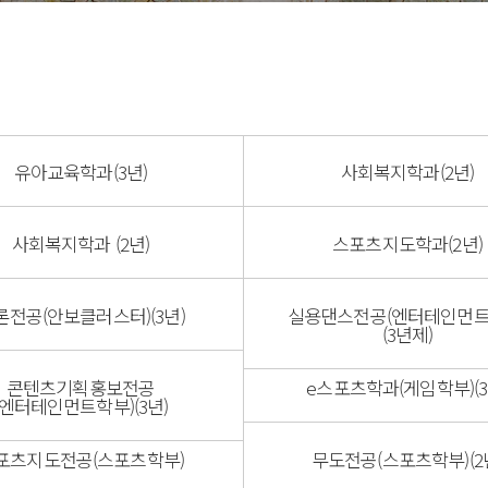
등록금심의위원회
증명발급안내
시설안내
예결산공고
창조관
기부금 공개
국제관
이사회회의록 공개
충효관
대학자체평가
기숙사
유아교육학과(3년)
사회복지학과(2년)
대학평의원회
국제컨벤션센터
업무추진비 공개
교내시설
사회복지학과 (2년)
스포츠지도학과(2년)
론전공(안보클러스터)(3년)
실용댄스전공(엔터테인먼트
(3년제)
콘텐츠기획홍보전공
e스포츠학과(게임학부)(3
(엔터테인먼트학부)(3년)
포츠지도전공(스포츠학부)
무도전공(스포츠학부)(2