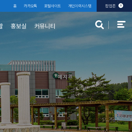
홈
카카오톡
포털사이트
개인이력시스템
팝업존
활
홍보실
커뮤니티
대학규정
장학 · 학자금 대출
대학발전기금
분실물센터
찾아오시는
학생상담센
입찰공고
규정공지
국가장학금
 안내
부기준
대학규정
학자금 대출
교내장학금
교외장학금
근로장학금