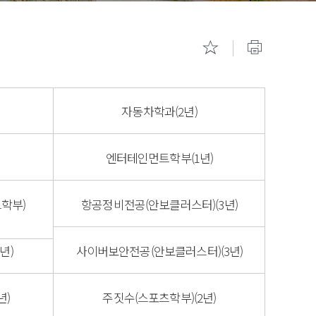
기숙사 안내
캠퍼스 투
자동차학과(2년)
엔터테인먼트학부(1년)
학부)
항공정비전공(안보클러스터)(3년)
년)
사이버보안전공(안보클러스터)(3년)
년)
주짓수(스포츠학부)(2년)