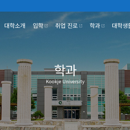
대학소개
입학
취업 진로
학과
대학생
030
NTER
KJE UNIVERSITY
PUS LIFE
OKJE COMMUNITY
KOOKJE VISION 2025
학과
Kookje University
대학기관
학사일정
홍보동영상
장학·대출
정보공개
교육만족도조사
국제저널
국제장터
조직도
정보공개제도안내
#MeToo제보
코로나19 대응
대학본부
비공개대상정보 세
부속/부설기관
정보목록
 2030
전략 영역 별 핵심 전략 및
이행과제
산학협력단
사전정보공개
대학정보공시