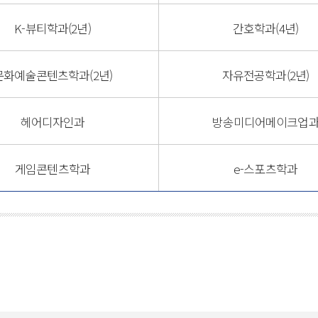
K-뷰티학과(2년)
간호학과(4년)
문화예술콘텐츠학과(2년)
자유전공학과(2년)
헤어디자인과
방송미디어메이크업
게임콘텐츠학과
e-스포츠학과