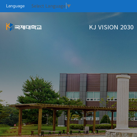
Select Language
▼
Language
KJ VISION 2030
KJ VISION 2
대학소개
대학생활
홍보실
커뮤니티
PR CE
KOO
CAM
KO
대학개요
학사정보
Focus On
국제대새소식
총장인사말
학생상담
자료실
열린총장실
수강신청
설립이념과 학훈
학사안내
KJ VISION
대학연혁
UI