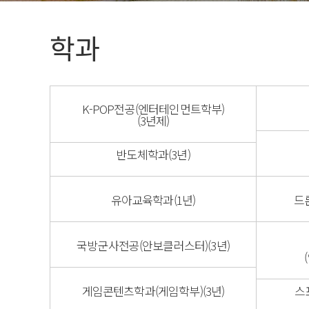
법인임원명단
학생활동
학과
총학생회(대의원회)
동아리(연구회)
K-POP전공(엔터테인먼트학부)
(3년제)
반도체학과(3년)
유아교육학과(1년)
드
국방군사전공(안보클러스터)(3년)
게임콘텐츠학과(게임학부)(3년)
스