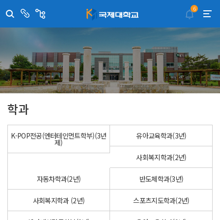
6
센
관
터/
련
부
사
취·창업지원센터
이메일무단수집거부
국제대학교 입학안내
무선인터넷이용안내
서
이
트
학술정보원
포탈사이트
학생생활관
증명발급사이트
국제교류센터
국제무인항공
산학협력단
평생교육원
교수학습지원센터
학과
K-POP전공(엔터테인먼트학부)(3년
유아교육학과(3년)
제)
사회복지학과(2년)
자동차학과(2년)
반도체학과(3년)
사회복지학과 (2년)
스포츠지도학과(2년)