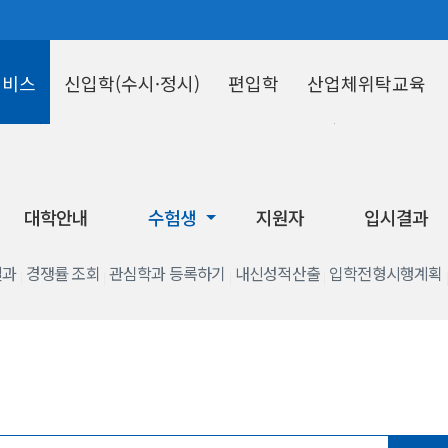
서비스
신입학(수시·정시)
편입학
산업체위탁교육
수험생
지원자
대학안내
수험생
지원자
입시결과
결과
경쟁률 조회
관심학과 등록하기
내신성적산출
입학전형시행계획