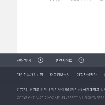
취·창업지원센터
이메일무단수집거부
센터/부서
관련사이트
국제대학교 입학안내
무선인터넷이용안내
학술정보원
포탈사이트
개인정보처리방침
대학정보공시
대학자체평가
학생생활관
증명발급사이트
국제교류센터
국제무인항공
산학협력단
(17731) 경기도 평택시 장안웃길 56 (장안동) 국제대학교
평생교육원
교수학습지원센터
COPYRIGHT Ⓒ 2017 KOOKJE UNIVERSITY ALL RIGHTS RESE