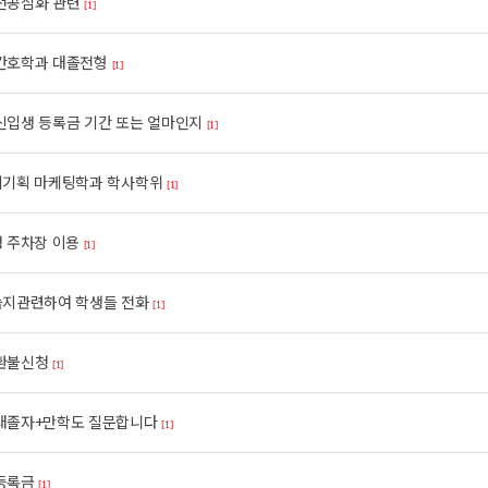
전공심화 관련
[1]
간호학과 대졸전형
[1]
신입생 등록금 기간 또는 얼마인지
[1]
기획 마케팅학과 학사학위
[1]
 주차장 이용
[1]
지관련하여 학생들 전화
[1]
환불신청
[1]
대졸자+만학도 질문합니다
[1]
등록금
[1]