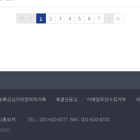
1
2
3
4
5
6
7
등록금심의위원회회의록
예결산공고
이메일무단수집거부
사
 입시홍보처
TEL : 031-610-8777
FAX : 031-610-8703
RVED.