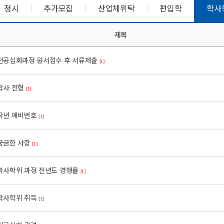
정시
추가모집
산업체위탁
편입학
학사
제목
전공심화과정 원서접수 후 서류제출
[1]
학사 전형
[1]
작년 예비번호
[1]
궁금한 사항
[1]
학사학위 과정 전년도 경쟁률
[1]
학사학위 취득
[1]